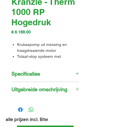
Kranzle - Therm
1000 RP
Hogedruk
Prijs
€ 6.189,00
Krukaspomp uit messing en
traagdraaiende motor
Totaal-stop systeem met
vertraagde motoruitschakeling
Optische vlambewaking en
Specificaties
oververhittingsbescherming
Eigenschap
Specificatie
Uitgebreide omschrijving
Debiet
16,6 l/min
Met de warmwater hogedrukreiniger
Kranzle Therm 1000 RP ben je
Ingebouwd
Ja
verzekerd van hoge prestaties,
waterreservoir
betrouwbaarheid, veiligheid en
alle prijzen incl. Btw
gebruiksgemak tijdens dagelijks