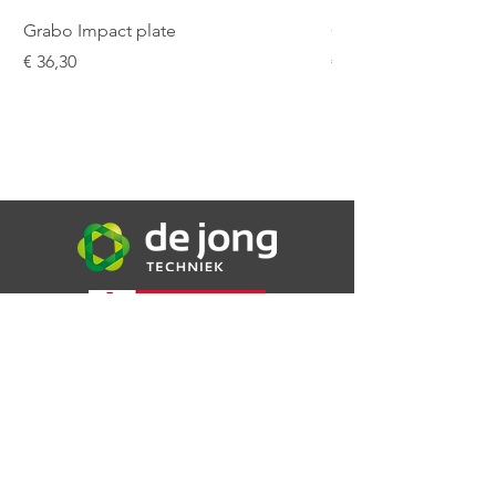
Werkdruk
200 bar
Grabo Impact plate
Grabo Seam Setter 9
Prijs
Prijs
€ 36,30
€ 187,48
De Jong Techniek B.V.
Bijsterweg 16a
4471 PR Wolphaartsdijk