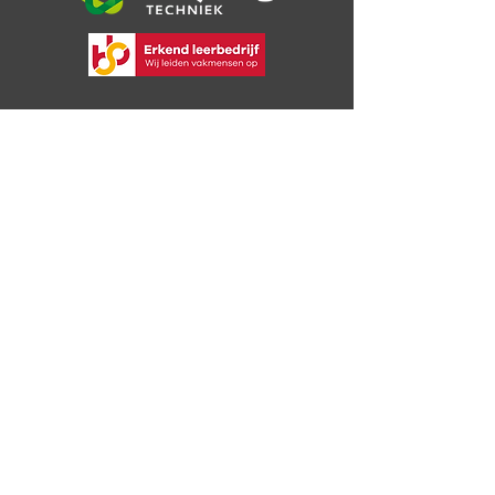
De Jong Techniek B.V.
Bijsterweg 16a
4471 PR Wolphaartsdijk
06 30 72 49 09
info@dejongtechniek.com
Bekijk onze voorwaarden
Privacybeleid
Reparatie & onderhoud