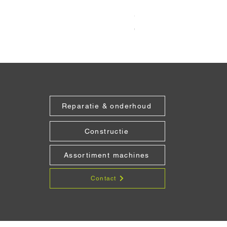
Grabo Seam Setter 90°
Prijs
€ 187,48
Reparatie & onderhoud
Constructie
Assortiment machines
Contact