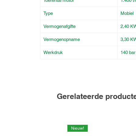
Toerental motor
1.400 t
Type
Mobiel
Vermogenafgifte
2,40 K
Vermogenopname
3,30 K
Werkdruk
140 bar
Gerelateerde product
Nieuw!