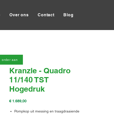
e
Over ons
Contact
Blog
 order aan
Kranzle - Quadro
11/140 TST
Hogedruk
Prijs
€ 1.689,00
Pompkop uit messing en traagdraaiende