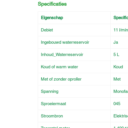
Specificaties
Eigenschap
Specific
Debiet
11 l/min
Ingebouwd waterreservoir
Ja
Inhoud_Waterreservoir
5 L
Koud of warm water
Koud
Met of zonder oproller
Met
Spanning
Monofa
Sproeiermaat
045
Stroombron
Elektri