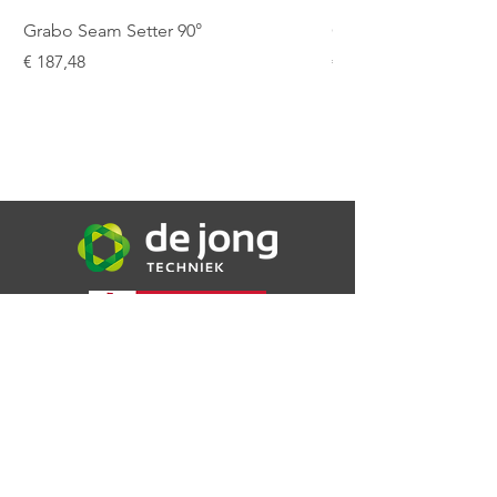
Werkdruk
220 bar
Grabo Seam Setter 90°
Grabo Seam Setter R
Prijs
Prijs
€ 187,48
€ 151,25
De Jong Techniek B.V.
Bijsterweg 16a
4471 PR Wolphaartsdijk