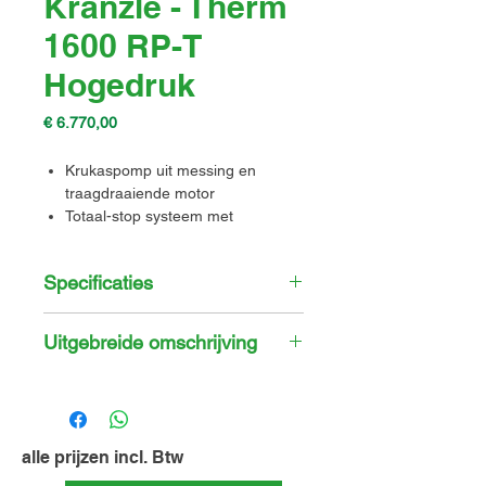
Kranzle - Therm
1600 RP-T
Hogedruk
Prijs
€ 6.770,00
Krukaspomp uit messing en
traagdraaiende motor
Totaal-stop systeem met
vertraagde motoruitschakeling
Optische vlambewaking en
Specificaties
oververhittingsbescherming
Eigenschap
Specificatie
Uitgebreide omschrijving
Debiet
26,7 l/min
De Kranzle Therm 1600 RP
warmwater hogedrukreiniger is
Ingebouwd
Ja
voorzien van verschillende
waterreservoir
veiligheidsinstellingen, optische
alle prijzen incl. Btw
vlamcontrole en een