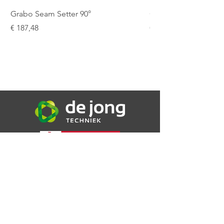
Werkdruk
150 bar
Grabo Seam Setter 90°
Grabo Seam Setter R
Prijs
Prijs
€ 187,48
€ 151,25
De Jong Techniek B.V.
Bijsterweg 16a
4471 PR Wolphaartsdijk