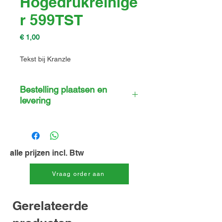
Hogedrukreinige
r 599TST
Prijs
€ 1,00
Tekst bij Kranzle
Bestelling plaatsen en
levering
Nieuwe machines telefonisch
besteld worden of via de mail. Wilt u
de machine komen halen of wilt u de
machine geleverd hebben? Laat het
alle prijzen incl. Btw
ons
weten: info@dejongtechniek.com
Vraag order aan
of 06 30 72 49 09
Gerelateerde