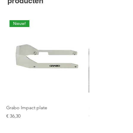
producten
Nieuw!
Grabo Impact plate
Grabo Seam Setter 9
Prijs
Prijs
€ 36,30
€ 187,48