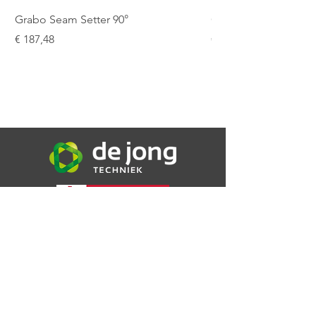
Grabo Seam Setter 90°
Grabo Seam Setter R
Prijs
Prijs
€ 187,48
€ 151,25
De Jong Techniek B.V.
Bijsterweg 16a
4471 PR Wolphaartsdijk