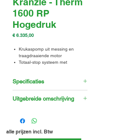
Kranzle - Therm
1600 RP
Hogedruk
Prijs
€ 6.335,00
Krukaspomp uit messing en
traagdraaiende motor
Totaal-stop systeem met
vertraagde motoruitschakeling
Optische vlambewaking en
Specificaties
oververhittingsbescherming
Debiet
26,7 l/min
Uitgebreide omschrijving
Ingebouwd
Ja
De Kranzle Therm 1600 RP
waterreservoir
warmwater hogedrukreiniger is
voorzien van verschillende
Inhoud_Waterreservoir
12 L
veiligheidsinstellingen, optische
alle prijzen incl. Btw
vlamcontrole en een