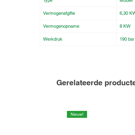
Type
Mobiel
Vermogenafgifte
6,30 K
Vermogenopname
8 KW
Werkdruk
190 bar
Gerelateerde product
Nieuw!