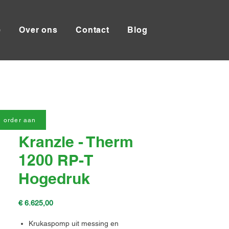
e
Over ons
Contact
Blog
 order aan
Kranzle - Therm
1200 RP-T
Hogedruk
Prijs
€ 6.625,00
Krukaspomp uit messing en