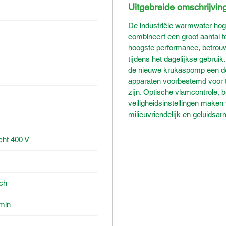
Uitgebreide omschrijvin
De industriële warmwater ho
combineert een groot aantal 
hoogste performance, betrouw
tijdens het dagelijkse gebrui
de nieuwe krukaspomp een deb
apparaten voorbestemd voor 
zijn. Optische vlamcontrole, b
veiligheidsinstellingen maken
milieuvriendelijk en geluidsar
acht 400 V
sch
/min