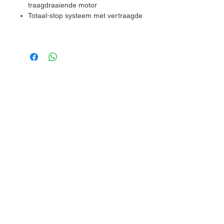
traagdraaiende motor
Totaal-stop systeem met vertraagde
motoruitschakeling
Optische vlambewaking en
oververhittingsbescherming