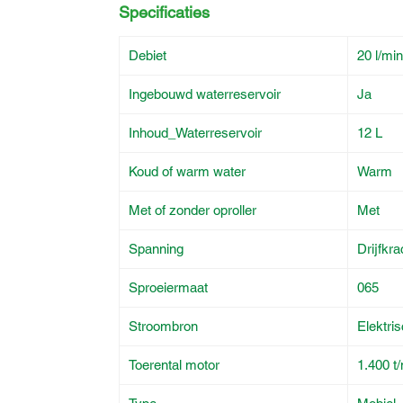
Specificaties
Debiet
20 l/min
Ingebouwd waterreservoir
Ja
Inhoud_Waterreservoir
12 L
Koud of warm water
Warm
Met of zonder oproller
Met
Spanning
Drijfkr
Sproeiermaat
065
Stroombron
Elektri
Toerental motor
1.400 t