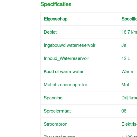
Specificaties
Eigenschap
Specific
Debiet
16,7 l/m
Ingebouwd waterreservoir
Ja
Inhoud_Waterreservoir
12 L
Koud of warm water
Warm
Met of zonder oproller
Met
Spanning
Drijfkr
Sproeiermaat
06
Stroombron
Elektri