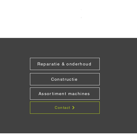
Grabo Seam Setter Recht
Prijs
€ 151,25
Reparatie & onderhoud
Constructie
Assortiment machines
Contact