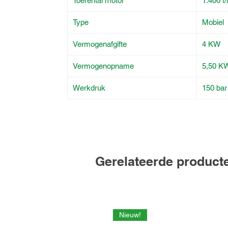
Toerental motor
1.400 t
Type
Mobiel
Vermogenafgifte
4 KW
Vermogenopname
5,50 K
Werkdruk
150 bar
Gerelateerde product
Nieuw!