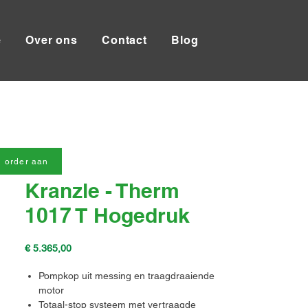
e
Over ons
Contact
Blog
 order aan
Kranzle - Therm
1017 T Hogedruk
Prijs
€ 5.365,00
Pompkop uit messing en traagdraaiende
motor
Totaal-stop systeem met vertraagde