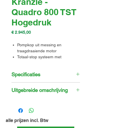
Kranzle -
Quadro 800 TST
Hogedruk
Prijs
€ 2.945,00
Pompkop uit messing en
traagdraaiende motor
Totaal-stop systeem met
vertraagde motoruitschakeling
Waterreservoir: 12 L
Specificaties
Eigenschap
Specificatie
Uitgebreide omschrijving
Debiet
13,3 l/min
Als je op zoek bent naar een
krachtige hogedrukreiniger voor het
Ingebouwd
Ja
reinigen van grote oppervlakken
waterreservoir
zoals stallen, parkings, gevels,
alle prijzen incl. Btw
daken en terrassen, dan is de