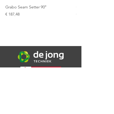
Werkdruk
250 bar
Grabo Seam Setter 90°
Grabo Seam Setter R
Prijs
Prijs
€ 187,48
€ 151,25
De Jong Techniek B.V.
Bijsterweg 16a
4471 PR Wolphaartsdijk