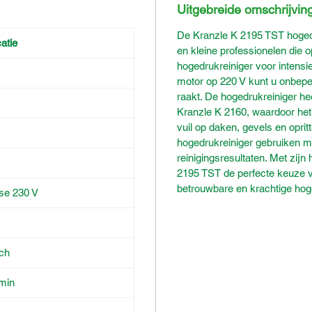
Uitgebreide omschrijvin
De Kranzle K 2195 TST hogedru
atie
en kleine professionelen die 
hogedrukreiniger voor intensie
motor op 220 V kunt u onbepe
raakt. De hogedrukreiniger he
Kranzle K 2160, waardoor het 
vuil op daken, gevels en opri
hogedrukreiniger gebruiken me
reinigingsresultaten. Met zij
2195 TST de perfecte keuze v
betrouwbare en krachtige hog
se 230 V
sch
/min