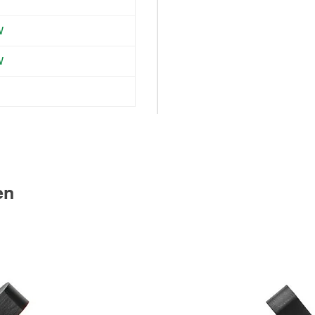
W
W
en