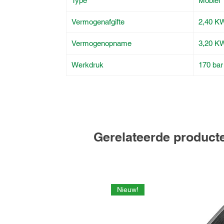
Type
Mobiel
Vermogenafgifte
2,40 K
Vermogenopname
3,20 K
Werkdruk
170 bar
Gerelateerde product
Nieuw!