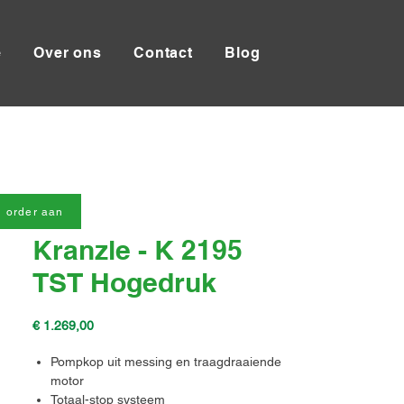
e
Over ons
Contact
Blog
 order aan
Kranzle - K 2195
TST Hogedruk
Prijs
€ 1.269,00
Pompkop uit messing en traagdraaiende
motor
Totaal-stop systeem