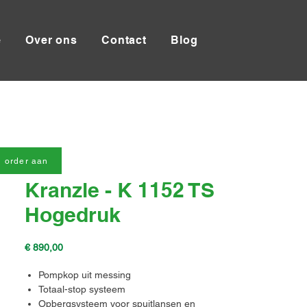
e
Over ons
Contact
Blog
 order aan
Kranzle - K 1152 TS
Hogedruk
Prijs
€ 890,00
Pompkop uit messing
Totaal-stop systeem
Opbergsysteem voor spuitlansen en