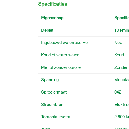
Specificaties
Eigenschap
Specific
Debiet
10 l/min
Ingebouwd waterreservoir
Nee
Koud of warm water
Koud
Met of zonder oproller
Zonder
Spanning
Monofa
Sproeiermaat
042
Stroombron
Elektri
Toerental motor
2.800 t