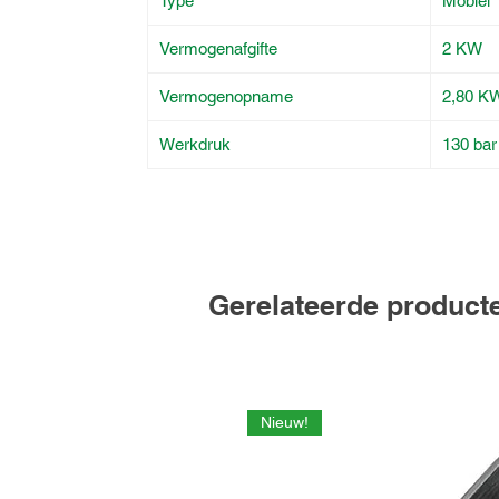
Type
Mobiel
Vermogenafgifte
2 KW
Vermogenopname
2,80 K
Werkdruk
130 bar
Gerelateerde product
Nieuw!