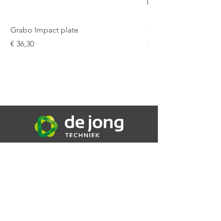
Grabo Impact plate
Grabo Seam Setter 9
Prijs
Prijs
€ 36,30
€ 187,48
De Jong Techniek B.V.