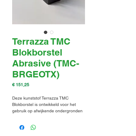
Terrazza TMC
Blokborstel
Abrasive (TMC-
BRGEOTX)
Prijs
€ 151,25
Deze kunststof Terrazza TMC
Blokborstel is ontwikkeld voor het
gebruik op afwijkende ondergronden
(doek, e.d.) en zijn geschikt om in
combinatie met de hoofdborstel ook
houten ondergronden (jachtsteigers)