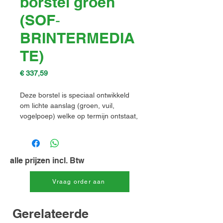
borstel groen
(SOF‐
BRINTERMEDIA
TE)
Prijs
€ 337,59
Deze borstel is speciaal ontwikkeld
om lichte aanslag (groen, vuil,
vogelpoep) welke op termijn ontstaat,
nadat er eerder met de TMC borstel
gereinigd is, tusentijds te verwijderen.
Let op - dit is geen alternatief voor de
alle prijzen incl. Btw
TMC bij sterker vervuilde
oppervlakken.
Vraag order aan
Gerelateerde