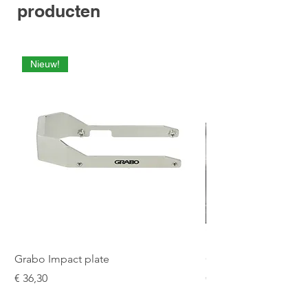
producten
Nieuw!
Grabo Impact plate
Grabo Seam Setter 9
Prijs
Prijs
€ 36,30
€ 187,48