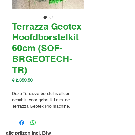
Terrazza Geotex
Hoofdborstelkit
60cm (SOF-
BRGEOTECH-
TR)
Prijs
€ 2.359,50
Deze Terrazza borstel is alleen
geschikt voor gebruik i.c.m. de
Terrazza Geotex Pro machine.
Voorzien van vijf, aparte
borstelblokken met o.a. abrasieve
haren.
alle prijzen incl. Btw