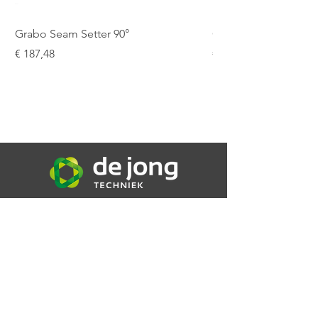
Grabo Seam Setter 90°
Grabo Seam Setter R
Prijs
Prijs
€ 187,48
€ 151,25
De Jong Techniek B.V.
Bijsterweg 16a