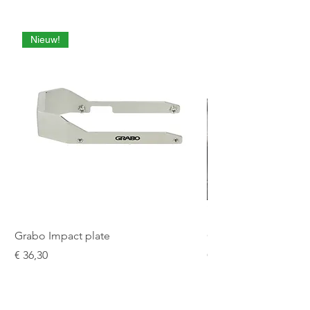
Nieuw!
Grabo Impact plate
Grabo Seam Setter 9
Prijs
Prijs
€ 36,30
€ 187,48