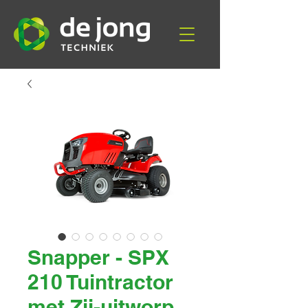
Snapper - SPX
210 Tuintractor
met Zij-uitworp