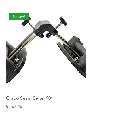
Nieuw!
Grabo Seam Setter 90°
Grabo Seam Setter R
Prijs
Prijs
€ 187,48
€ 151,25