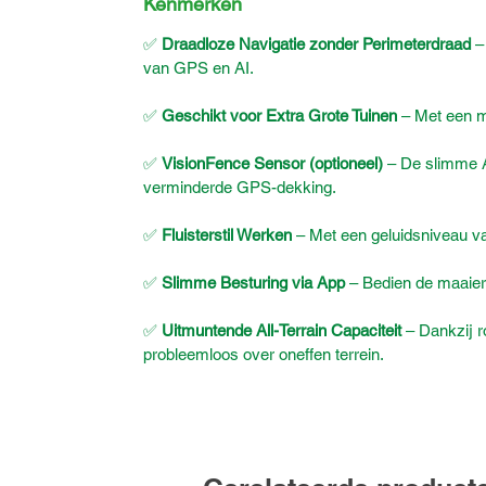
Kenmerken
✅
Draadloze Navigatie zonder Perimeterdraad
– 
van GPS en AI.
✅
Geschikt voor Extra Grote Tuinen
– Met een ma
✅
VisionFence Sensor (optioneel)
– De slimme AI
verminderde GPS-dekking.
✅
Fluisterstil Werken
– Met een geluidsniveau van 
✅
Slimme Besturing via App
– Bedien de maaier
✅
Uitmuntende All-Terrain Capaciteit
– Dankzij r
probleemloos over oneffen terrein.