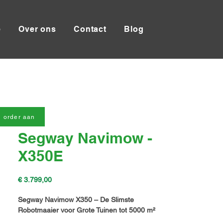
e
Over ons
Contact
Blog
 order aan
Segway Navimow -
X350E
Prijs
€ 3.799,00
Segway Navimow X350 – De Slimste
Robotmaaier voor Grote Tuinen tot 5000 m²