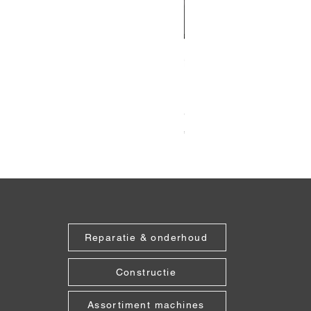
Grabo Seam Setter 90°
Prijs
€ 187,48
Reparatie & onderhoud
Constructie
Assortiment machines