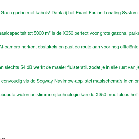
Geen gedoe met kabels! Dankzij het Exact Fusion Locating System (
aicapaciteit tot 5000 m² is de X350 perfect voor grote gazons, parke
-camera herkent obstakels en past de route aan voor nog efficiënter
slechts 54 dB werkt de maaier fluisterstil, zodat je in alle rust van je
 eenvoudig via de Segway Navimow-app, stel maaischema’s in en ont
obuuste wielen en slimme rijtechnologie kan de X350 moeiteloos helli