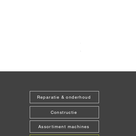
Grabo Seam Setter Recht
Prijs
€ 151,25
Reparatie & onderhoud
Constructie
Assortiment machines