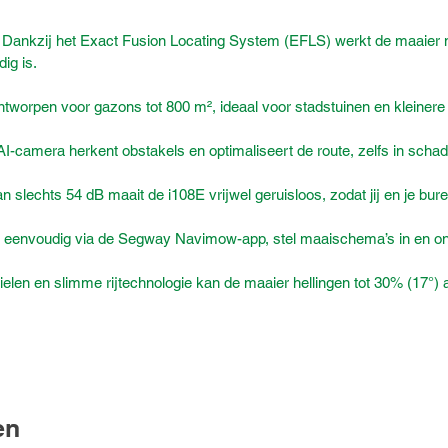
Dankzij het Exact Fusion Locating System (EFLS) werkt de maaier me
ig is.
tworpen voor gazons tot 800 m², ideaal voor stadstuinen en kleinere 
-camera herkent obstakels en optimaliseert de route, zelfs in scha
 slechts 54 dB maait de i108E vrijwel geruisloos, zodat jij en je bu
 eenvoudig via de Segway Navimow-app, stel maaischema’s in en ont
elen en slimme rijtechnologie kan de maaier hellingen tot 30% (17°) 
en