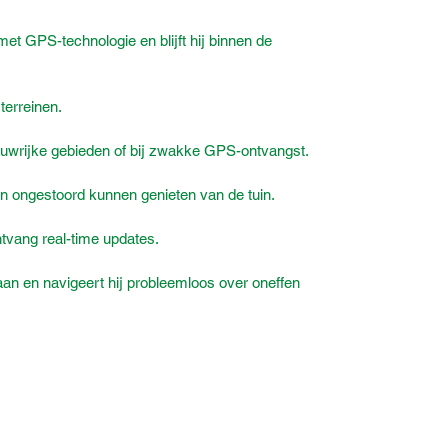
Bestel nu en ervaar het gemak van
geautomatiseerd gazononderhoud!
t GPS-technologie en blijft hij binnen de
terreinen.
duwrijke gebieden of bij zwakke GPS-ontvangst.
ren ongestoord kunnen genieten van de tuin.
vang real-time updates.
aan en navigeert hij probleemloos over oneffen