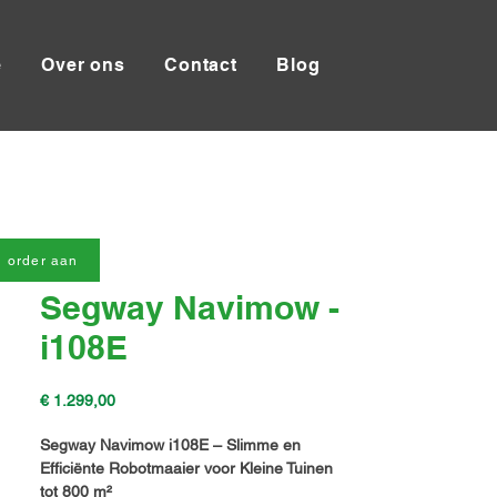
e
Over ons
Contact
Blog
 order aan
Segway Navimow -
i108E
Prijs
€ 1.299,00
Segway Navimow i108E – Slimme en
Efficiënte Robotmaaier voor Kleine Tuinen
tot 800 m²