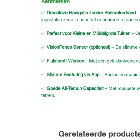
Kenmerken
✅
Draadloze Navigatie zonder Perimeterdraad
– 
ingestelde zone zonder dat er perimeterdraad nod
✅
Perfect voor Kleine en Middelgrote Tuinen
– On
✅
VisionFence Sensor (optioneel)
– De slimme AI
✅
Fluisterstil Werken
– Met een geluidsniveau van
✅
Slimme Besturing via App
– Bedien de maaier
✅
Goede All-Terrain Capaciteit
– Met robuuste wi
terrein.
Gerelateerde product