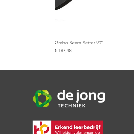
Grabo Seam Setter 90°
Prijs
€ 187,48