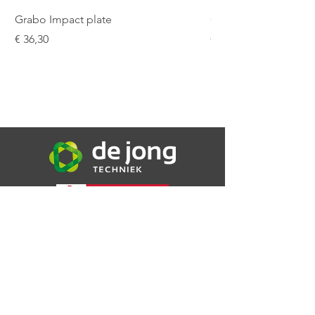
Grabo Impact plate
Grabo Seam Setter 9
Prijs
Prijs
€ 36,30
€ 187,48
De Jong Techniek B.V.
Bijsterweg 16a
4471 PR Wolphaartsdijk