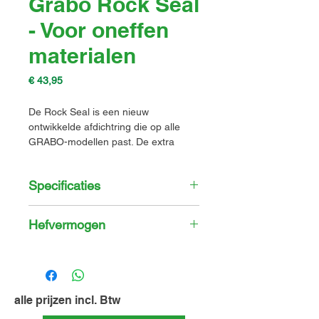
Grabo Rock Seal
- Voor oneffen
materialen
Prijs
€ 43,95
De Rock Seal is een nieuw
ontwikkelde afdichtring die op alle
GRABO-modellen past. De extra
diepte van de Rock Seal maakt het
mogelijk om zeer ruwe oppervlakken
Specificaties
te heffen. Zelfs oneffenheden tot
10 mm kunnen nu gemakkelijk en
eenvoudig worden geheven met de
Model
Hefvermogen
GRABO. Onder andere ruw
uitgehouwen stenen kunnen nu
Materiaal
SBR
Hefvermogen:
gemakkelijk worden geheven.
Schuimrubber
Richting /
Glas
Metaal
Hout
Kleur
Zwart
alle prijzen incl. Btw
Materiaal