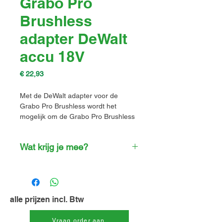
Grabo Pro
Brushless
adapter DeWalt
accu 18V
Prijs
€ 22,93
Met de DeWalt adapter voor de
Grabo Pro Brushless wordt het
mogelijk om de Grabo Pro Brushless
vacuümheffer te gebruiken met een
18V DeWalt accu. Deze DeWalt 18V
Wat krijg je mee?
accu-adapter is speciaal ontworpen
voor iedereen die met het DeWalt-
DeWalt adapter
accuplatform werkt.
Gebruiksaanwijzing
Door deze DeWalt adapter te
Benodigd gereedschap
gebruiken, wordt de inzetbaarheid
alle prijzen incl. Btw
van de Grabo direct vergroot: er is
minder stilstand, meer
gebruiksgemak en er kan langer
Vraag order aan