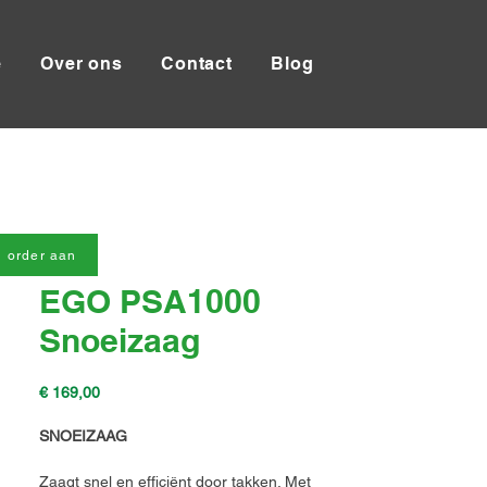
e
Over ons
Contact
Blog
 order aan
EGO PSA1000
Snoeizaag
Prijs
€ 169,00
SNOEIZAAG
Zaagt snel en efficiënt door takken. Met