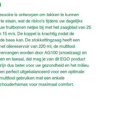
g
ssoire is ontworpen om takken te kunnen
e staan, wat de risico's tijdens uw dagelijks
uw fruitbomen netjes bij met het zaagblad van 25
 15 m/s. De koppel is krachtig zodat de
 de baas kan. De stokkettingzaag heeft een
 oliereservoir van 220 ml, de multitool
 vervangen worden door AG100 (snoeizaag) en
ngen en lawaai, dat mag je van dit EGO product
ijn dus beter voor uw gezondheid en het milieu.
 en perfect uitgebalanceerd voor een optimale
 multitool gebruiken met een enkele
schouderharnas voor maximaal comfort.