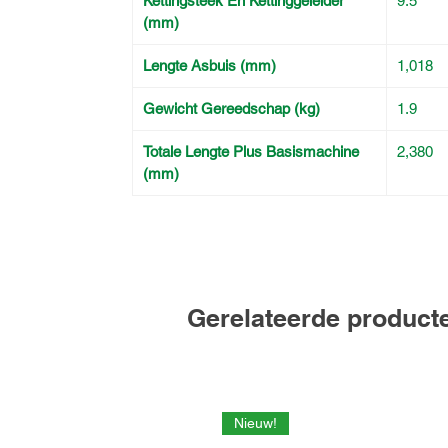
Kettingsteek En Kettinggeleider
9.5
(mm)
Lengte Asbuis (mm)
1,018
Gewicht Gereedschap (kg)
1.9
Totale Lengte Plus Basismachine
2,380
(mm)
Gerelateerde product
Nieuw!