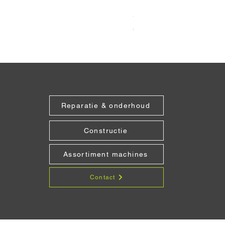
Grabo Seam Setter Recht
Prijs
€ 151,25
Reparatie & onderhoud
Constructie
Assortiment machines
Contact