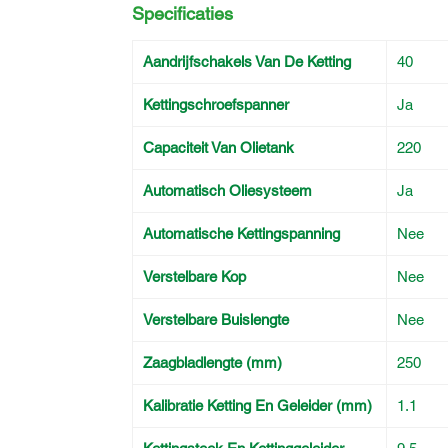
Specificaties
Aandrijfschakels Van De Ketting
40
Kettingschroefspanner
Ja
Capaciteit Van Olietank
220
Automatisch Oliesysteem
Ja
Automatische Kettingspanning
Nee
Verstelbare Kop
Nee
Verstelbare Buislengte
Nee
Zaagbladlengte (mm)
250
Kalibratie Ketting En Geleider (mm)
1.1