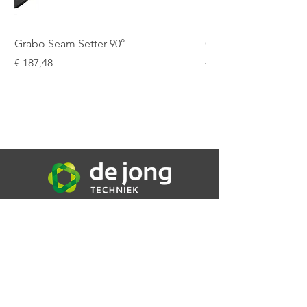
Grabo Seam Setter 90°
Grabo Seam Setter R
Prijs
Prijs
€ 187,48
€ 151,25
De Jong Techniek B.V.