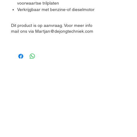
voorwaartse trilplaten
Verkrijgbaar met benzine-of dieselmotor
Geleidingshandgreep voor lage HAV-
trillingen
Dit product is op aanvraag. Voor meer info
Optioneel zonder gereedschap monteer
mail ons via Martjan@dejongtechniek.com
baar watersproeisysteem, waardoor het
zeer geschikt is voor asfaltverdichting
Optionele zonder gereedschap
monteerbare rubberen mat voor
stoeptegels en andere kwetsbare
materialen