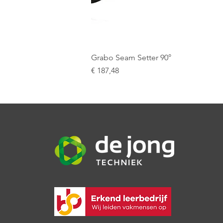
Grabo Seam Setter 90°
Prijs
€ 187,48