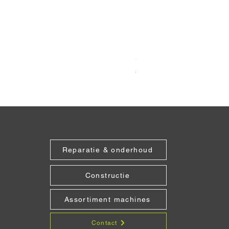
Grabo Seam Setter Recht
Prijs
€ 151,25
Reparatie & onderhoud
Constructie
Assortiment machines
Contact