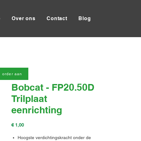
e
Over ons
Contact
Blog
 order aan
Bobcat - FP20.50D
Trilplaat
eenrichting
Prijs
€ 1,00
Hoogste verdichtingskracht onder de