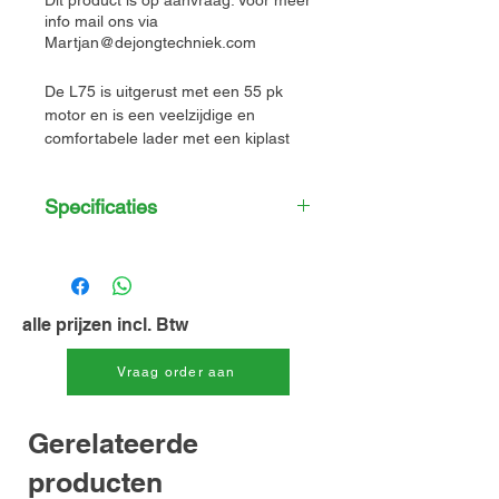
Dit product is op aanvraag. Voor meer
info mail ons via
Martjan@dejongtechniek.com
De L75 is uitgerust met een 55 pk
motor en is een veelzijdige en
comfortabele lader met een kiplast
van 2564 kg. Een verwarmde cabine,
geveerde stoel en andere essentiële
Specificaties
kenmerken behoren tot de
standaarduitrusting, terwijl een reeks
opties u in staat stelt de machine aan
L75 wiellader
te passen aan uw behoeften.
Kiplast
2564 kg
alle prijzen incl. Btw
Vermogen
41 kW
Vraag order aan
Bedrijfsgewicht
4635 kg
Gerelateerde
Hefhoogte
3.2 m
producten