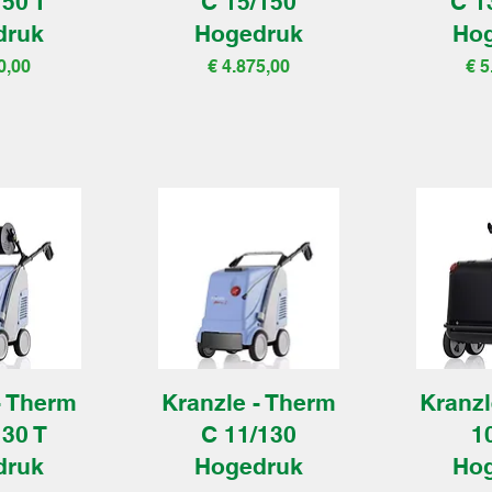
150 T
C 15/150
C 1
druk
Hogedruk
Ho
Prijs
Pri
0,00
€ 4.875,00
€ 5
- Therm
Kranzle - Therm
Kranzl
130 T
C 11/130
1
druk
Hogedruk
Ho