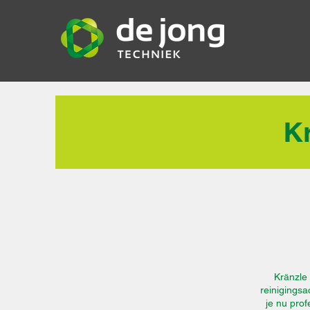
K
Kränzle 
reinigingsa
je nu pro