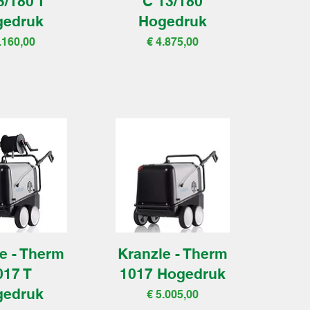
3/180 T
C 13/180
gedruk
Hogedruk
js
Prijs
.160,00
€ 4.875,00
e - Therm
Kranzle - Therm
017 T
1017 Hogedruk
gedruk
Prijs
€ 5.005,00