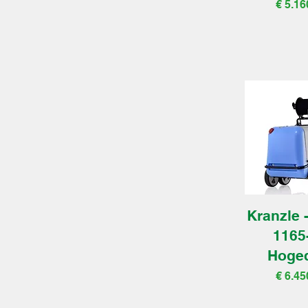
Prijs
€ 5.16
Kranzle 
1165
Hoge
Prijs
€ 6.45