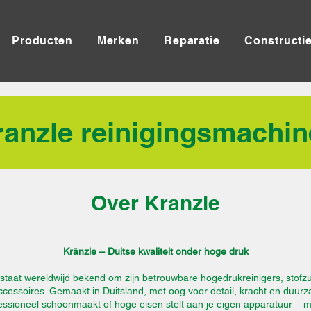
Producten
Merken
Reparatie
Constructi
ranzle reinigingsmachin
Over Kranzle
Kränzle – Duitse kwaliteit onder hoge druk
staat wereldwijd bekend om zijn betrouwbare hogedrukreinigers, stofz
ccessoires. Gemaakt in Duitsland, met oog voor detail, kracht en duur
fessioneel schoonmaakt of hoge eisen stelt aan je eigen apparatuur – m