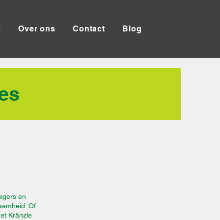
e
Over ons
Contact
Blog
es
uigers en
zaamheid. Of
et Kränzle