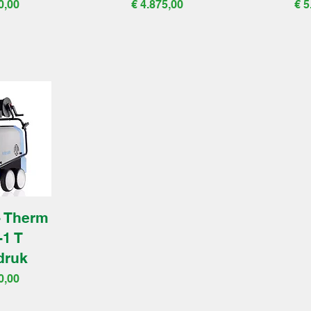
Prijs
Pri
0,00
€ 4.875,00
€ 5
- Therm
-1 T
druk
0,00