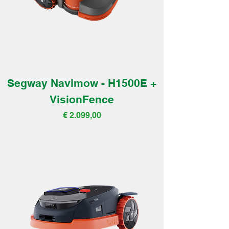
Segway Navimow - H1500E +
VisionFence
Prijs
€ 2.099,00