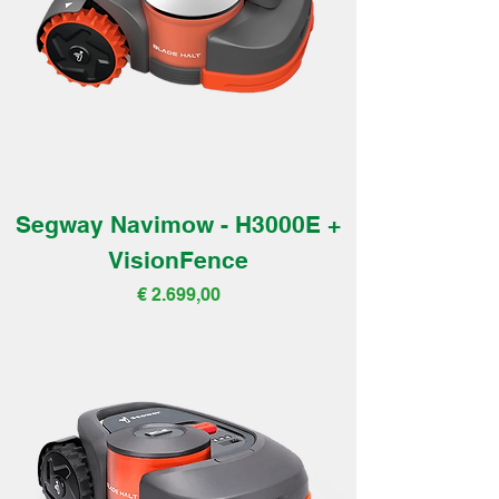
Segway Navimow - H3000E +
VisionFence
Prijs
€ 2.699,00