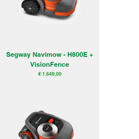
Segway Navimow - H800E +
VisionFence
Prijs
€ 1.649,00