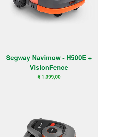
Segway Navimow - H500E +
VisionFence
Prijs
€ 1.399,00