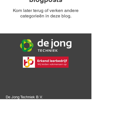
Kom later terug of verken andere
categorieën in deze blog.
De Jong Techniek B.V.
Bijsterweg 16a
4471 PR Wolphaartsdijk
06 30 72 49 09
info@dejongtechniek.com
Bekijk onze voorwaarden