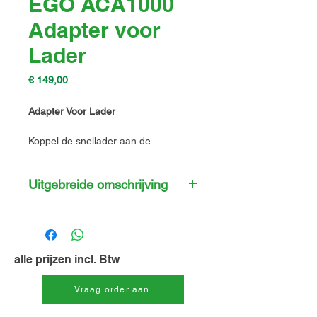
EGO ACA1000
Adapter voor
Lader
Prijs
€ 149,00
Adapter Voor Lader
Koppel de snellader aan de
multipoort laadcase om de laadcase
van stroom te voorzien.
Uitgebreide omschrijving
Laad tot zes EGO accu's tegelijk op
met onze ACA1000 omvormer. Zo
hebt u maar één lader nodig.
Compatibel met de CHU6000
alle prijzen incl. Btw
multipoort laadcase en onze
CH5500E snellader. Sluit de
Vraag order aan
omvormer aan op de snellader en